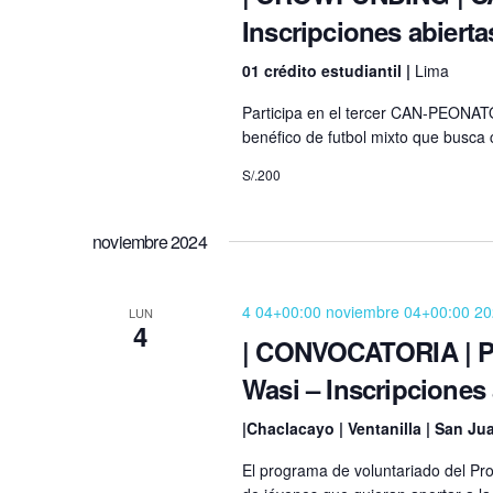
u
s
Inscripciones abierta
c
e
a
01 crédito estudiantil |
Lima
E
d
Participa en el tercer CAN-PEONAT
v
benéfico de futbol mixto que busca 
a
e
S/.200
n
y
t
o
v
noviembre 2024
s
i
p
4 04+00:00 noviembre 04+00:00 2
LUN
a
4
s
| CONVOCATORIA | Pr
r
a
t
Wasi – Inscripciones 
l
a
|Chaclacayo | Ventanilla | San J
a
p
El programa de voluntariado del P
s