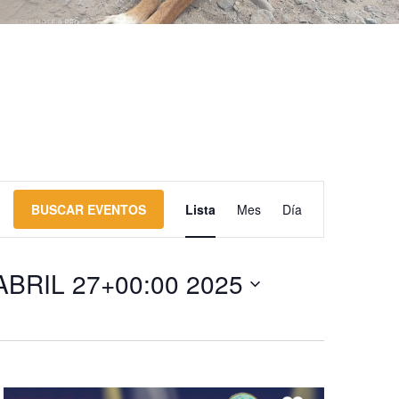
N
BUSCAR EVENTOS
Lista
Mes
Día
a
v
ABRIL 27+00:00 2025
e
g
a
c