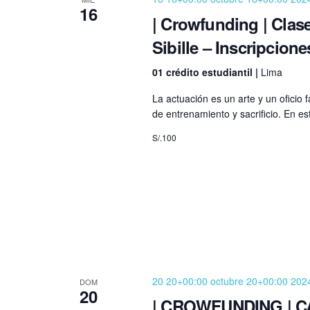
c
l
16
c
| Crowfunding | Clas
c
a
i
Sibille – Inscripcione
i
p
o
a
01 crédito estudiantil |
Lima
ó
n
l
a
a
La actuación es un arte y un oficio 
n
r
de entrenamiento y sacrificio. En 
b
f
d
r
S/.100
e
a
e
c
c
h
l
b
a
a
.
ú
v
e
s
.
B
20 20+00:00 octubre 20+00:00 202
q
DOM
20
u
| CROWFUNDING | C