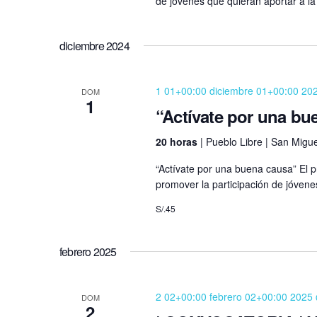
a
de jóvenes que quieran aportar a la
l
d
a
diciembre 2024
e
b
r
E
1 01+00:00 diciembre 01+00:00 20
a
DOM
1
v
c
“Actívate por una bu
l
e
20 horas
| Pueblo Libre | San Miguel
a
v
“Actívate por una buena causa” El
n
e
promover la participación de jóvene
t
.
S/.45
o
febrero 2025
s
2 02+00:00 febrero 02+00:00 2025
DOM
2