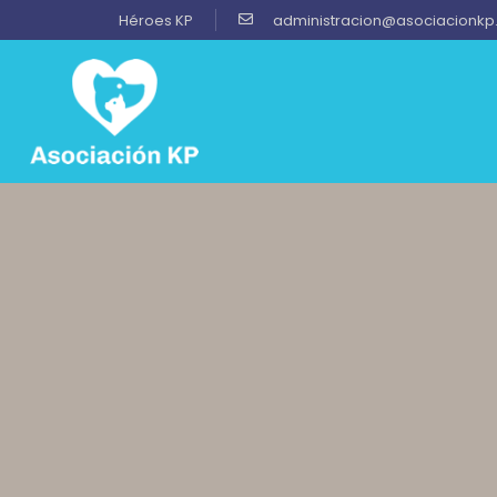
Héroes KP
administracion@asociacionkp