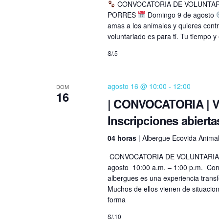
CONVOCATORIA DE VOLUNTARIA
a
t
PORRES
Domingo 9 de agosto
l
amas a los animales y quieres contr
a
voluntariado es para ti. Tu tiempo 
a
p
S/.5
s
a
l
d
agosto 16 @ 10:00
-
12:00
a
DOM
16
e
b
| CONVOCATORIA | Vi
r
Inscripciones abierta
E
a
04 horas
| Albergue Ecovida Animal
v
c
l
CONVOCATORIA DE VOLUNTARIADO
e
a
agosto 10:00 a.m. – 1:00 p.m. Contr
v
albergues es una experiencia transf
n
Muchos de ellos vienen de situacion
e
forma
t
.
S/.10