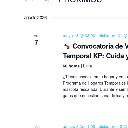
o
e
S
d
e
agosto 2026
g
u
l
c
a
e
e
mayo 18 @ 08:00
-
diciembre 31 @
VIE
c
l
7
c
Convocatoria de V
c
a
i
Temporal KP: Cuida 
i
p
o
a
60 horas |
Lima
ó
n
l
a
a
¿Tienes espacio en tu hogar y en tu
n
r
Programa de Hogares Temporales KP
b
f
mascota rescatada! Durante 9 seman
d
r
gatos que necesitan sanar física y
e
a
e
c
c
h
l
b
a
a
agosto 8 @ 11:00
-
diciembre 13 @
.
SÁB