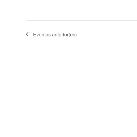
o
s
Eventos
anterior(es)