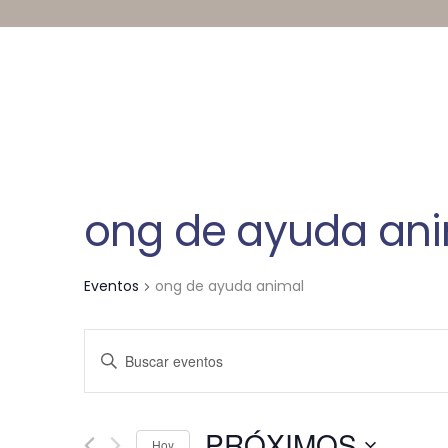
ong de ayuda an
Eventos
ong de ayuda animal
N
I
n
a
t
v
r
PRÓXIMOS
Hoy