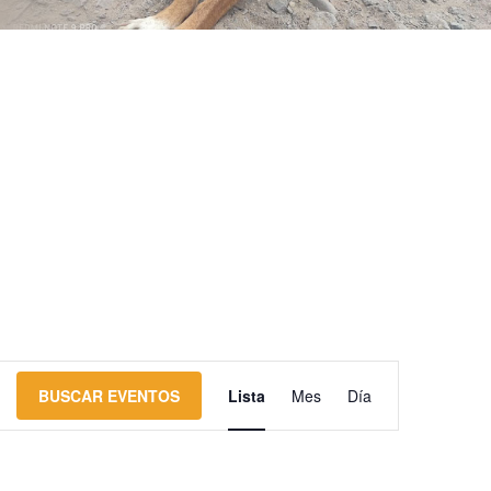
N
BUSCAR EVENTOS
Lista
Mes
Día
a
v