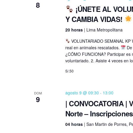
ú
v
8
¡ÚNETE AL VOLU
e
s
.
Y CAMBIA VIDAS!
B
q
20 horas
| Lima Metropolitana
u
u
s
VOLUNTARIADO SEMANAL KP WASI 
c
real en animales rescatados.
De 
e
¿CÓMO FUNCIONA? Participar es muy 
a
voluntariado. 2. Asiste 4 veces en l
E
d
v
S/.50
a
e
n
y
agosto 9 @ 09:30
-
13:00
t
DOM
9
o
| CONVOCATORIA | Vis
v
s
Norte – Inscripciones
i
p
04 horas
| San Martin de Porres, P
a
s
r