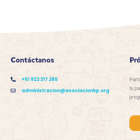
Contáctanos
Pr
+51 922 217 265
Part
tu pa
administracion@asociacionkp.org
prog