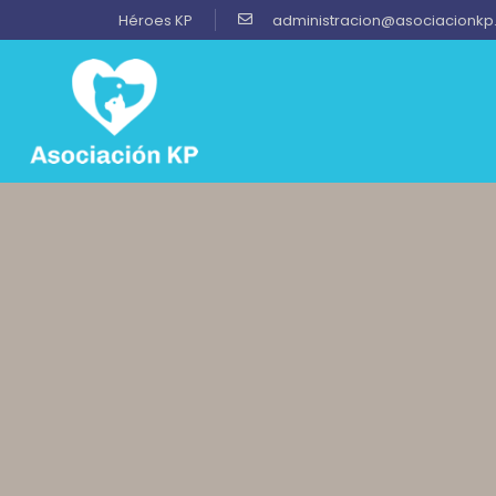
Héroes KP
administracion@asociacionkp